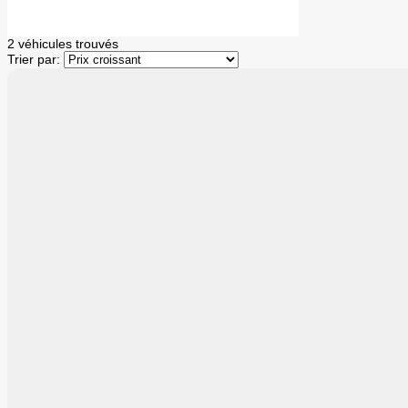
2 véhicules
trouvés
Trier par:
1 000
$
de Rabais