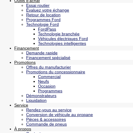
Outils d’achat
Essai routier
Évaluez votre échange
Retour de location
Programmes Ford
Technologie Ford
FordPass
Technologie branchée
Véhicules électriques Ford
Technologies intelligentes
Financement
Demande rapide
Financement spécialisé
Promotions
Offres du manufacturier
Promotions du concessionnaire
Commercial
Neufs
Occasion
Programmes
Démonstrateurs
Liquidation
Service
Rendez-vous au service
Conversion de véhicule au propane
Pièces & accessoires
Commande de pneus
À propos