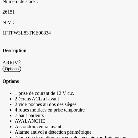
Numéro de stock :
26151
NIV :
1FTFW3L83TKE00834
Description
ARRIVÉ
Options
Options
1 prise de courant de 12 V c.c.
2 écrans ACL à l'avant
2 vide-poches au dos des sièges
4 roues motrices en prise temporaire
7 haut-parleurs
AVALANCHE
Accoudoir central avant
Alarme antivol à détection périmétrique
Alerte de circulation transversale avec aide au freinage en