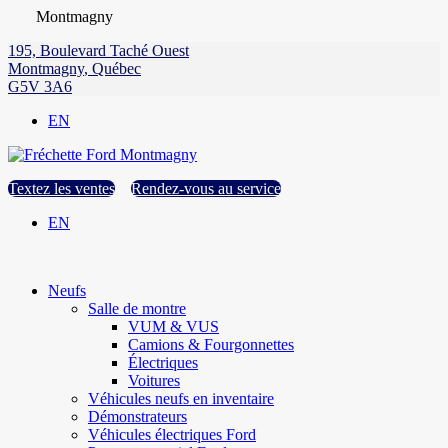
Montmagny
195, Boulevard Taché Ouest
Montmagny
,
Québec
G5V 3A6
EN
Textez les ventes
Rendez-vous au service
EN
Neufs
Salle de montre
VUM & VUS
Camions & Fourgonnettes
Électriques
Voitures
Véhicules neufs en inventaire
Démonstrateurs
Véhicules électriques Ford