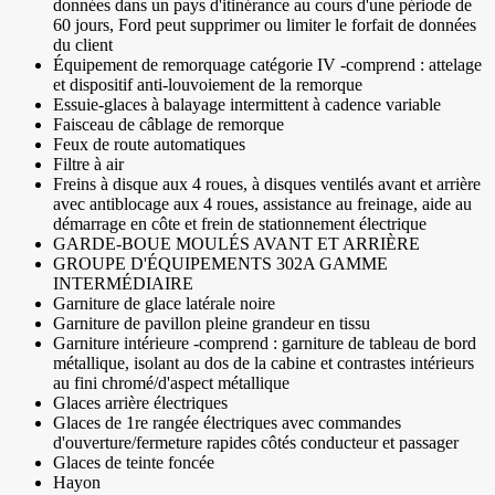
données dans un pays d'itinérance au cours d'une période de
60 jours, Ford peut supprimer ou limiter le forfait de données
du client
Équipement de remorquage catégorie IV -comprend : attelage
et dispositif anti-louvoiement de la remorque
Essuie-glaces à balayage intermittent à cadence variable
Faisceau de câblage de remorque
Feux de route automatiques
Filtre à air
Freins à disque aux 4 roues, à disques ventilés avant et arrière
avec antiblocage aux 4 roues, assistance au freinage, aide au
démarrage en côte et frein de stationnement électrique
GARDE-BOUE MOULÉS AVANT ET ARRIÈRE
GROUPE D'ÉQUIPEMENTS 302A GAMME
INTERMÉDIAIRE
Garniture de glace latérale noire
Garniture de pavillon pleine grandeur en tissu
Garniture intérieure -comprend : garniture de tableau de bord
métallique, isolant au dos de la cabine et contrastes intérieurs
au fini chromé/d'aspect métallique
Glaces arrière électriques
Glaces de 1re rangée électriques avec commandes
d'ouverture/fermeture rapides côtés conducteur et passager
Glaces de teinte foncée
Hayon