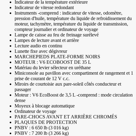
Indicateur de la température extérieure
Indicateur de vitesse redondant
Instruments -comprend : indicateur de vitesse, odomètre,
pression d'huile, température du liquide de refroidissement du
moteur, tachymètre, température du liquide de transmission,
compteur journalier et ordinateur de voyage
Lampe de caisse au feu de freinage surélevé
Lampes de lecture avant et arrière
Lecture audio en continu
Lunette fixe avec dégivreur
MARCHEPIEDS PLATE-FORME NOIRS
MOTEUR : V6 ECOBOOST DE 35 L
Matériau du levier sélecteur en uréthane
Miniconsole au pavillon avec compartiment de rangement et 1
prise de courant de 12 V c.c.
Miroirs de courtoisie aux pare-soleil côtés conducteur et
passager
Moteur : V6 EcoBoost de 3,5 L -comprend : mode circulation
dense
Moyeux à blocage automatique
Ordinateur de voyage
PARE-CHOCS AVANT ET ARRIÈRE CHROMÉS
PLAQUES DE PROTECTION
PNBV : 6 650 lb (3 016 kg)
PNBV : 7 200 lb (3 266 kg)