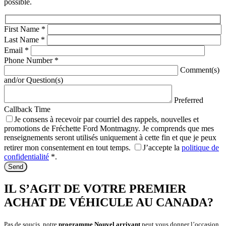
possible.
First Name
*
Last Name
*
Email
*
Phone Number
*
Comment(s)
and/or Question(s)
Preferred
Callback Time
Je consens à recevoir par courriel des rappels, nouvelles et
promotions de Fréchette Ford Montmagny. Je comprends que mes
renseignements seront utilisés uniquement à cette fin et que je peux
retirer mon consentement en tout temps.
J’accepte la
politique de
confidentialité
*
.
IL S’AGIT DE VOTRE PREMIER
ACHAT DE VÉHICULE AU CANADA?
Pas de soucis, notre
programme Nouvel arrivant
peut vous donner l’occasion