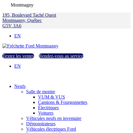
Montmagny
195, Boulevard Taché Ouest
Montmagny
,
Québec
G5V 3A6
EN
Textez les ventes
Rendez-vous au service
EN
Neufs
Salle de montre
VUM & VUS
Camions & Fourgonnettes
Électriques
Voitures
Véhicules neufs en inventaire
Démonstrateurs
Véhicules électriques Ford