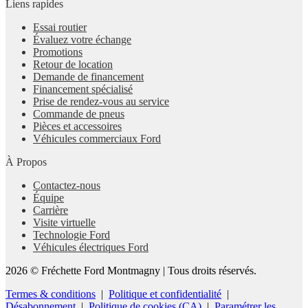
Liens rapides
Essai routier
Évaluez votre échange
Promotions
Retour de location
Demande de financement
Financement spécialisé
Prise de rendez-vous au service
Commande de pneus
Pièces et accessoires
Véhicules commerciaux Ford
À Propos
Contactez-nous
Équipe
Carrière
Visite virtuelle
Technologie Ford
Véhicules électriques Ford
2026 © Fréchette Ford Montmagny
| Tous droits réservés.
Termes & conditions
|
Politique et confidentialité
|
Désabonnement
|
Politique de cookies (CA)
|
Paramétrer les