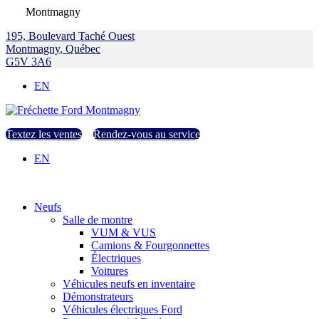
Montmagny
195, Boulevard Taché Ouest
Montmagny
,
Québec
G5V 3A6
EN
Textez les ventes
Rendez-vous au service
EN
Neufs
Salle de montre
VUM & VUS
Camions & Fourgonnettes
Électriques
Voitures
Véhicules neufs en inventaire
Démonstrateurs
Véhicules électriques Ford