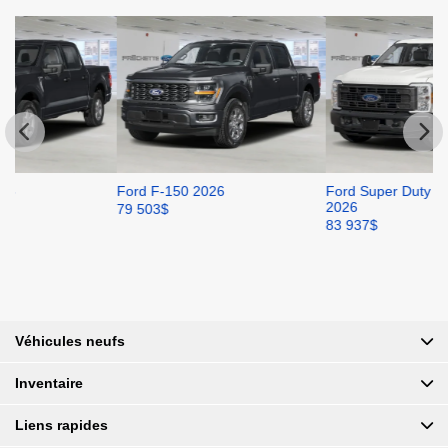
Ford F-150 2026
Ford Super Duty F-250 SRW
Fo
2026
79 503
$
81
83 937
$
Véhicules neufs
Inventaire
Liens rapides