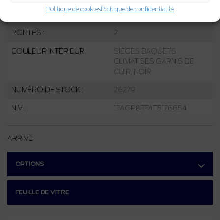
Politique de cookies
Politique de confidentialité
COULEUR EXTÉRIEUR :
Noir ombre (G1)
PORTES :
2
COULEUR INTÉRIEUR:
SIÈGES BAQUETS
CLIMATISÉS GARNIS DE
CUIR, NOIR
NUMÉRO DE STOCK :
26279
NIV :
1FAGP8FF4T5126654
ARRIVÉ
OPTIONS
FEUILLE DE VITRE