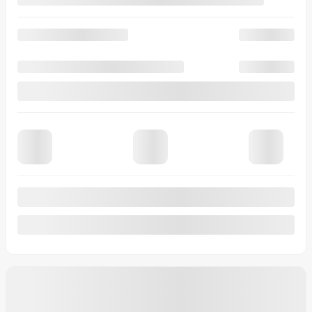
Afficher 8 images en plus
Voir plus
Précédent
Suivant
Ford Super Duty F-250 SRW 2026
26110
– Platinum cabine 6 places 4RM caisse de 8 pi
Votre prix
132 917
$