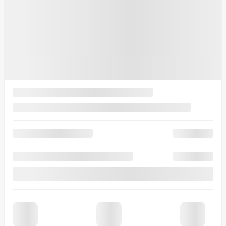
Voir plus de photos
Voir plus
Ford Super Duty F-450 DRW 2026
26321
– LARIAT cabine 6 places 4RM caisse de 8 pi
Votre prix
126 521
$
Votre prix
126 521
$
Votre prix
126 521
$
Location
à partir de
6,49%
/ 48 mois
455
$
+TX/ SEMAINE
Financement
à partir de
5,49%
/ 84 mois
420
$
+TX/ SEMAINE