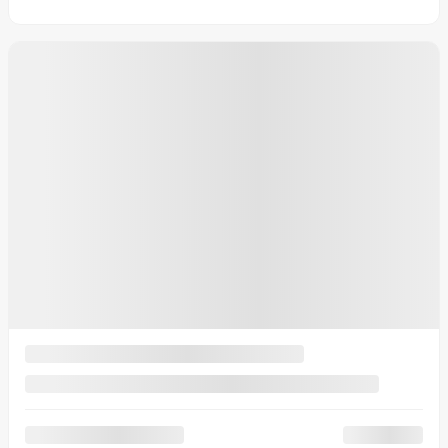
0 km
Plus de caractéristiques
Vérifier la disponibilité
Évaluer mon échange
Demande d'informations
Textez-nous
Textez-nous
Mentions légales