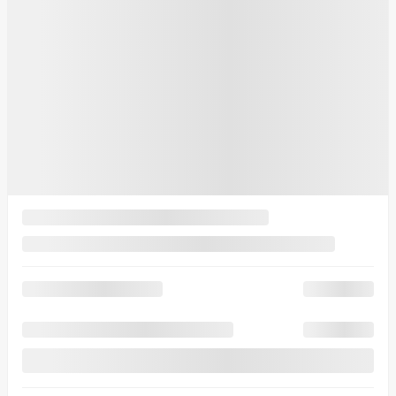
Votre prix
132 917
$
Votre prix
132 917
$
Location
à partir de
6,49%
/ 48 mois
454
$
+TX/ SEMAINE
Financement
à partir de
5,49%
/ 84 mois
439
$
+TX/ SEMAINE