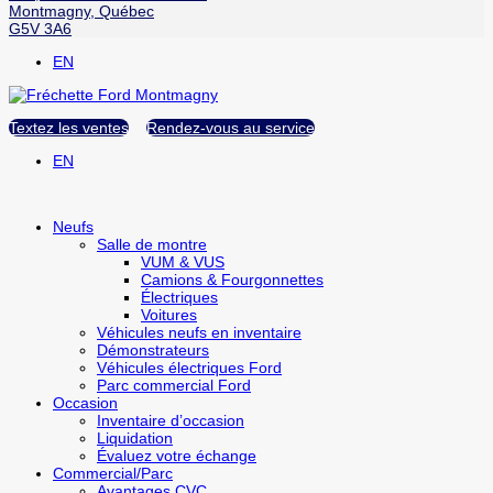
Montmagny
,
Québec
G5V 3A6
EN
Textez les ventes
Rendez-vous au service
EN
Neufs
Salle de montre
VUM & VUS
Camions & Fourgonnettes
Électriques
Voitures
Véhicules neufs en inventaire
Démonstrateurs
Véhicules électriques Ford
Parc commercial Ford
Occasion
Inventaire d’occasion
Liquidation
Évaluez votre échange
Commercial/Parc
Avantages CVC