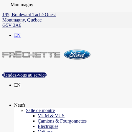
Montmagny
195, Boulevard Taché Ouest
Montmagny
,
Québec
G5V 3A6
EN
Rendez-vous au service
EN
Neufs
Salle de montre
VUM & VUS
Camions & Fourgonnettes
Électriques
Voitures