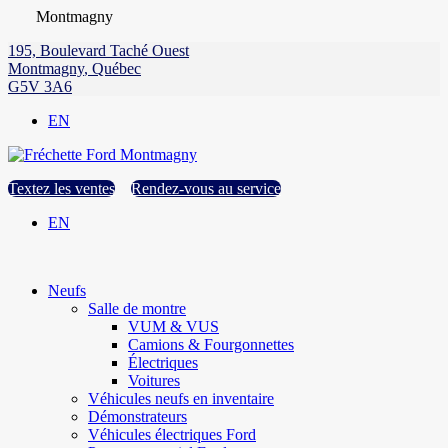
Montmagny
195, Boulevard Taché Ouest
Montmagny
,
Québec
G5V 3A6
EN
Textez les ventes
Rendez-vous au service
EN
Neufs
Salle de montre
VUM & VUS
Camions & Fourgonnettes
Électriques
Voitures
Véhicules neufs en inventaire
Démonstrateurs
Véhicules électriques Ford