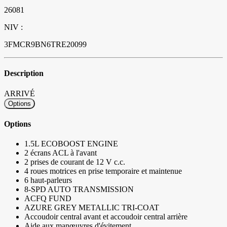
26081
NIV :
3FMCR9BN6TRE20099
Description
ARRIVÉ
Options
Options
1.5L ECOBOOST ENGINE
2 écrans ACL à l'avant
2 prises de courant de 12 V c.c.
4 roues motrices en prise temporaire et maintenue
6 haut-parleurs
8-SPD AUTO TRANSMISSION
ACFQ FUND
AZURE GREY METALLIC TRI-COAT
Accoudoir central avant et accoudoir central arrière
Aide aux manœuvres d'évitement