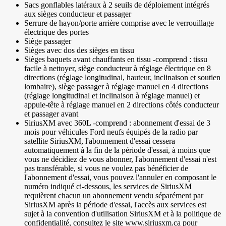
Sacs gonflables latéraux à 2 seuils de déploiement intégrés
aux sièges conducteur et passager
Serrure de hayon/porte arrière comprise avec le verrouillage
électrique des portes
Siège passager
Sièges avec dos des sièges en tissu
Sièges baquets avant chauffants en tissu -comprend : tissu
facile à nettoyer, siège conducteur à réglage électrique en 8
directions (réglage longitudinal, hauteur, inclinaison et soutien
lombaire), siège passager à réglage manuel en 4 directions
(réglage longitudinal et inclinaison à réglage manuel) et
appuie-tête à réglage manuel en 2 directions côtés conducteur
et passager avant
SiriusXM avec 360L -comprend : abonnement d'essai de 3
mois pour véhicules Ford neufs équipés de la radio par
satellite SiriusXM, l'abonnement d'essai cessera
automatiquement à la fin de la période d'essai, à moins que
vous ne décidiez de vous abonner, l'abonnement d'essai n'est
pas transférable, si vous ne voulez pas bénéficier de
l'abonnement d'essai, vous pouvez l'annuler en composant le
numéro indiqué ci-dessous, les services de SiriusXM
requièrent chacun un abonnement vendu séparément par
SiriusXM après la période d'essai, l'accès aux services est
sujet à la convention d'utilisation SiriusXM et à la politique de
confidentialité, consultez le site www.siriusxm.ca pour