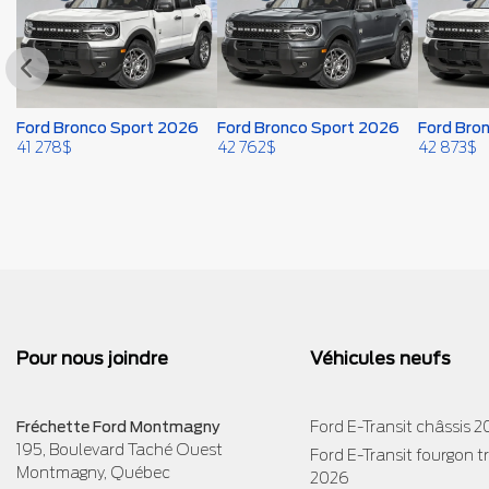
Ford Bronco Sport 2026
Ford Bronco Sport 2026
Ford Bro
41 278
$
42 762
$
42 873
$
Pour nous joindre
Véhicules neufs
Fréchette Ford Montmagny
Ford E-Transit châssis 
195, Boulevard Taché Ouest
Ford E-Transit fourgon 
Montmagny
,
Québec
2026