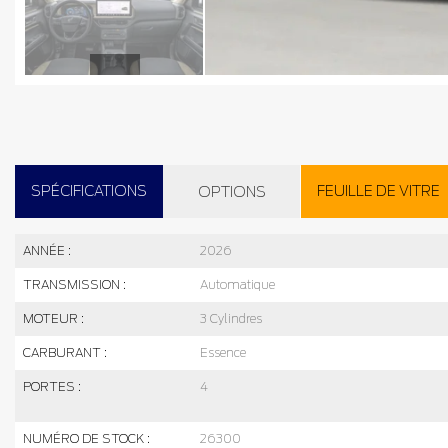
SPÉCIFICATIONS
FEUILLE DE VITRE
OPTIONS
ANNÉE :
2026
TRANSMISSION :
Automatique
MOTEUR :
3 Cylindres
CARBURANT :
Essence
PORTES :
4
NUMÉRO DE STOCK :
26300