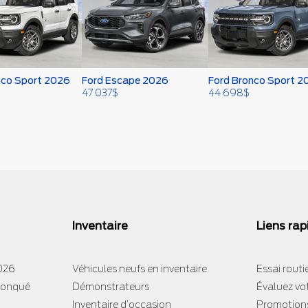
nco Sport 2026
Ford Escape 2026
Ford Bronco Sport 2
47 037
$
44 698
$
Inventaire
Liens rap
2026
Véhicules neufs en inventaire
Essai routi
tronqué
Démonstrateurs
Évaluez vo
Inventaire d’occasion
Promotion