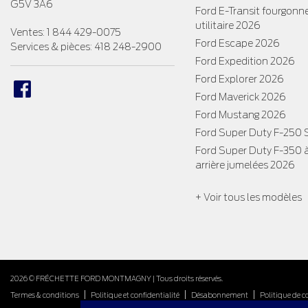
G5V 3A6
Ford E-Transit fourgonn
utilitaire 2026
Ventes:
1 844 429-0075
Ford Escape 2026
Services & pièces:
418 248-2900
Ford Expedition 2026
Ford Explorer 2026
Ford Maverick 2026
Ford Mustang 2026
Ford Super Duty F-250
Ford Super Duty F-350 
arrière jumelées 2026
+ Voir tous les modèles
2026 © FRÉCHETTE FORD MONTMAGNY
| Tous droits réservés.
|
|
|
Termes & conditions
Politique et confidentialité
Désabonnement
Politique de c