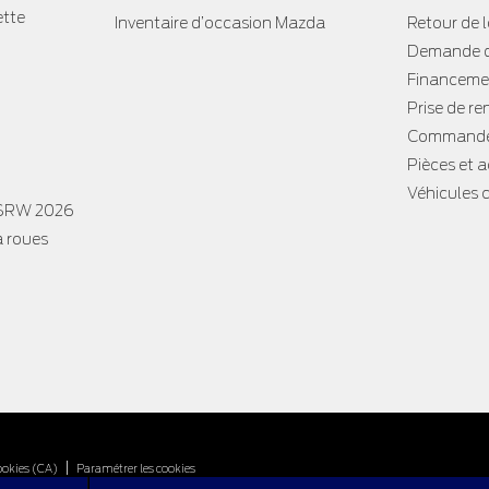
ette
Inventaire d’occasion Mazda
Retour de 
Demande d
Financemen
Prise de re
Commande
Pièces et 
Véhicules
 SRW 2026
à roues
|
ookies (CA)
Paramétrer les cookies