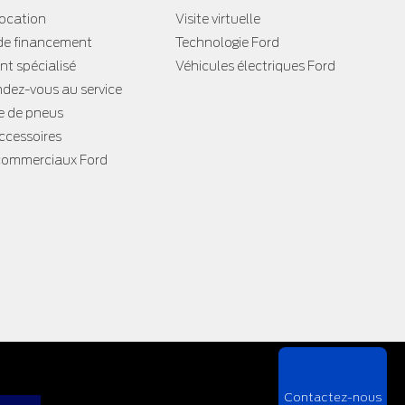
location
Visite virtuelle
e financement
Technologie Ford
t spécialisé
Véhicules électriques Ford
ndez-vous au service
 de pneus
accessoires
 commerciaux Ford
Contactez-nous