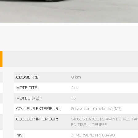
ODOMÈTRE:
0 km
MOTRICITÉ :
4x4
MOTEUR (L) :
1.5
COULEUR EXTÉRIEUR :
Gris carbonisé métallisé (M7)
COULEUR INTÉRIEUR:
SIÈGES BAQUETS AVANT CHAUFFA
EN TISSU, TRUFFE
NIV :
3FMCR9BN3TRF03490