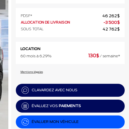
PDSF*
46 262
$
ALLOCATION DE LIVRAISON
-
3 500
$
SOUS TOTAL
42 762
$
LOCATION
130
$
60 mois à 6.29%
/ semaine*
Mentions légales
CLAVARDEZ AVEC NOUS
ÉVALUEZ VOS
PAIEMENTS
ÉVALUER MON VÉHICULE