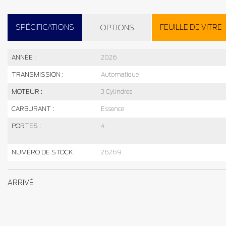
SPÉCIFICATIONS
FEUILLE DE VITRE
OPTIONS
ANNÉE :
2026
TRANSMISSION :
Automatique
MOTEUR :
3 Cylindres
CARBURANT :
Essence
PORTES :
4
NUMÉRO DE STOCK :
26269
ARRIVÉ