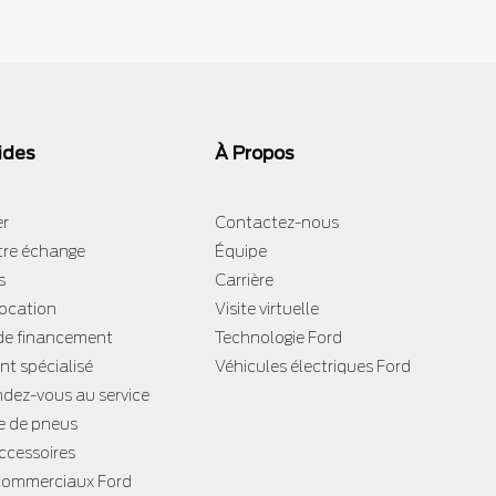
ides
À Propos
er
Contactez-nous
tre échange
Équipe
s
Carrière
location
Visite virtuelle
e financement
Technologie Ford
t spécialisé
Véhicules électriques Ford
ndez-vous au service
 de pneus
accessoires
 commerciaux Ford