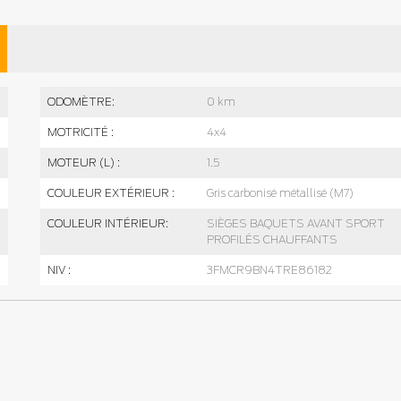
ODOMÈTRE:
0 km
MOTRICITÉ :
4x4
MOTEUR (L) :
1.5
COULEUR EXTÉRIEUR :
Gris carbonisé métallisé (M7)
COULEUR INTÉRIEUR:
SIÈGES BAQUETS AVANT SPORT
PROFILÉS CHAUFFANTS
NIV :
3FMCR9BN4TRE86182