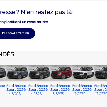
resse? N’en restez pas là!
n planifiant un essai routier.
 UN ESSAI ROUTIER
NDÉS
ape
Ford Bronco
Ford Bronco
Ford Bronco
Ford Bronco
Ford Br
Sport 2026
Sport 2026
Sport 2026
Sport 2026
Sport 
44 698
$
44 262
$
45 687
$
47 023
$
47 023