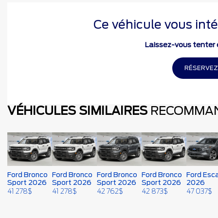
Ce véhicule vous inté
Laissez-vous tenter e
RÉSERVEZ
VÉHICULES SIMILAIRES
RECOMMA
Ford Bronco
Ford Bronco
Ford Bronco
Ford Bronco
Ford Esc
Sport 2026
Sport 2026
Sport 2026
Sport 2026
2026
41 278
$
41 278
$
42 762
$
42 873
$
47 037
$