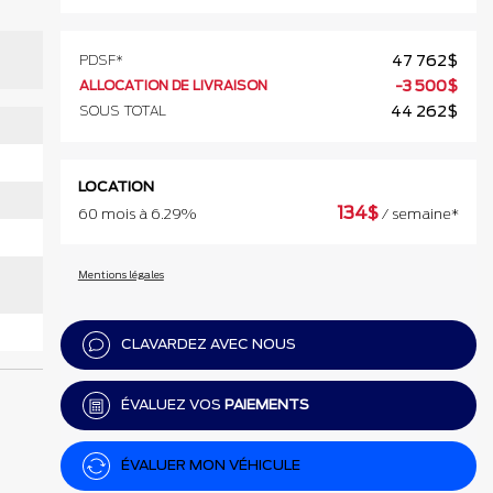
PDSF*
47 762
$
ALLOCATION DE LIVRAISON
-
3 500
$
SOUS TOTAL
44 262
$
LOCATION
134
$
60 mois à 6.29%
/ semaine*
Mentions légales
CLAVARDEZ AVEC NOUS
ÉVALUEZ VOS
PAIEMENTS
ÉVALUER MON VÉHICULE