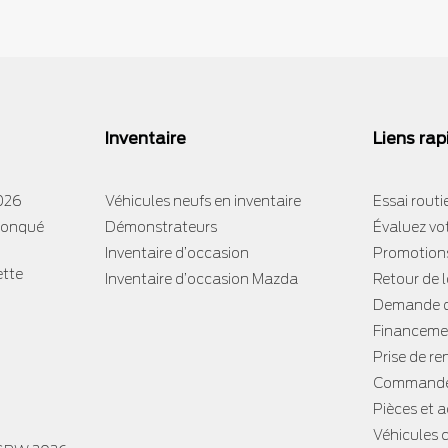
Inventaire
Liens rap
2026
Véhicules neufs en inventaire
Essai routi
tronqué
Démonstrateurs
Évaluez vo
Inventaire d’occasion
Promotion
ette
Inventaire d’occasion Mazda
Retour de 
Demande d
Financemen
Prise de re
Commande
Pièces et 
Véhicules