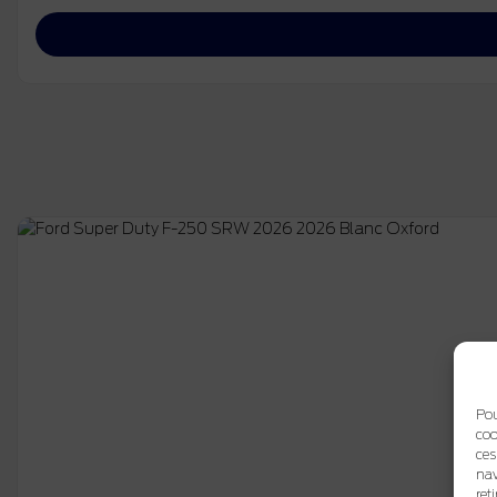
Pou
coo
ces
nav
ret