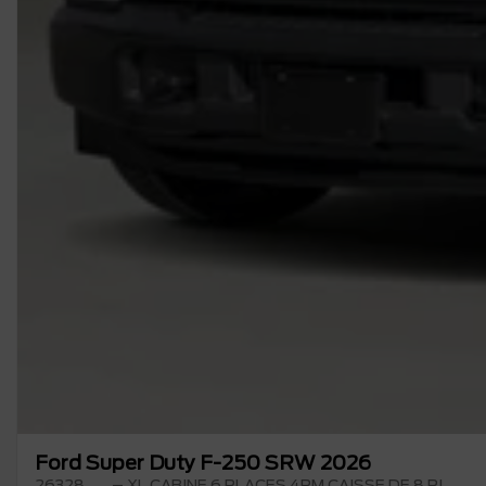
Ford Super Duty F-250 SRW 2026
26328
– XL CABINE 6 PLACES 4RM CAISSE DE 8 PI