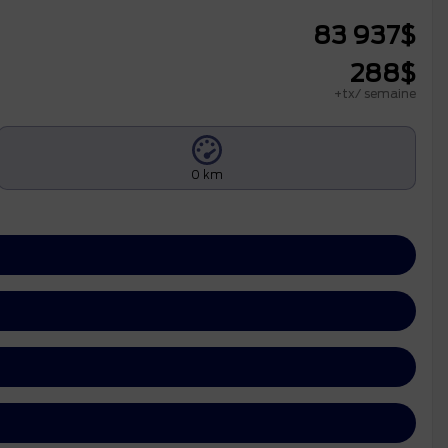
83 937
$
288
$
+tx/ semaine
0 km