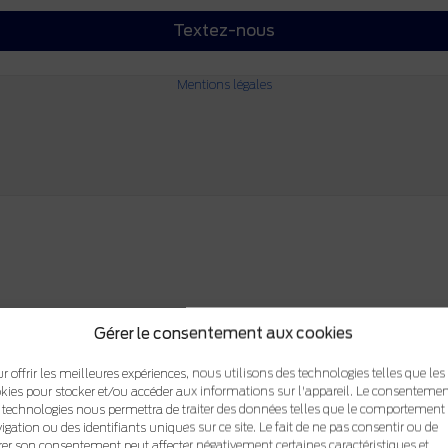
Textez-nous
Mentions légales
Gérer le consentement aux cookies
r offrir les meilleures expériences, nous utilisons des technologies telles que les
kies pour stocker et/ou accéder aux informations sur l'appareil. Le consentemen
 technologies nous permettra de traiter des données telles que le comportement
igation ou des identifiants uniques sur ce site. Le fait de ne pas consentir ou de
irer son consentement peut affecter négativement certaines caractéristiques et