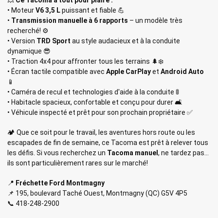
• Moteur
V6 3,5 L
puissant et fiable 💪
•
Transmission manuelle à 6 rapports
– un modèle très
recherché! ⚙️
• Version
TRD Sport
au style audacieux et à la conduite
dynamique 😎
• Traction 4x4 pour affronter tous les terrains 🌲❄️
• Écran tactile compatible avec
Apple CarPlay
et
Android Auto
📱
• Caméra de recul et technologies d'aide à la conduite 🚦
• Habitacle spacieux, confortable et conçu pour durer 🛋️
• Véhicule inspecté et prêt pour son prochain propriétaire ✅
🏕️ Que ce soit pour le travail, les aventures hors route ou les
escapades de fin de semaine, ce Tacoma est prêt à relever tous
les défis. Si vous recherchez un
Tacoma manuel
, ne tardez pas…
ils sont particulièrement rares sur le marché!
📍
Fréchette Ford Montmagny
📌 195, boulevard Taché Ouest, Montmagny (QC) G5V 4P5
📞 418-248-2900