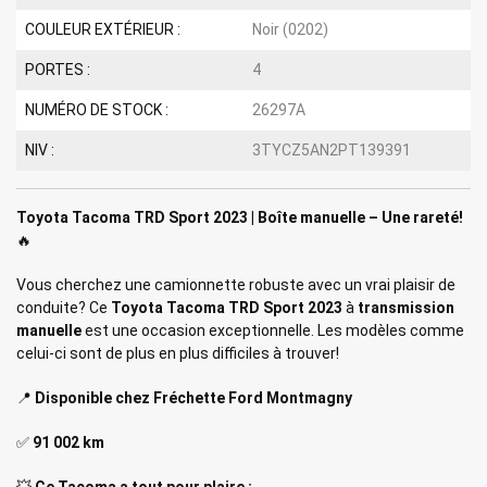
COULEUR EXTÉRIEUR :
Noir (0202)
PORTES :
4
NUMÉRO DE STOCK :
26297A
NIV :
3TYCZ5AN2PT139391
Toyota Tacoma TRD Sport 2023 | Boîte manuelle – Une rareté!
🔥
Vous cherchez une camionnette robuste avec un vrai plaisir de
conduite? Ce
Toyota Tacoma TRD Sport 2023
à
transmission
manuelle
est une occasion exceptionnelle. Les modèles comme
celui-ci sont de plus en plus difficiles à trouver!
📍
Disponible chez Fréchette Ford Montmagny
✅
91 002 km
💥
Ce Tacoma a tout pour plaire :