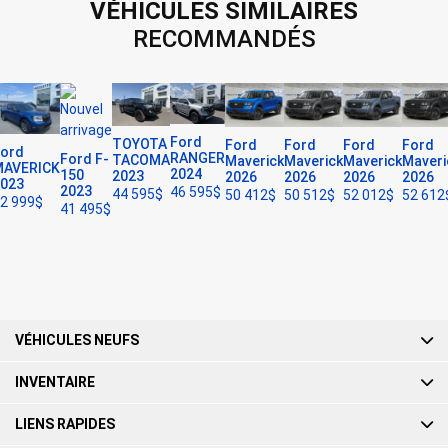
VÉHICULES SIMILAIRES
RECOMMANDÉS
Ford
TOYOTA
Ford
Ford
Ford
Ford
ord
RANGER
Ford F-
TACOMA
Maverick
Maverick
Maverick
Maveri
AVERICK
2024
150
2023
2026
2026
2026
2026
023
2023
46 595
$
44 595
$
50 412
$
50 512
$
52 012
$
52 612
2 999
$
41 495
$
VÉHICULES NEUFS
INVENTAIRE
LIENS RAPIDES