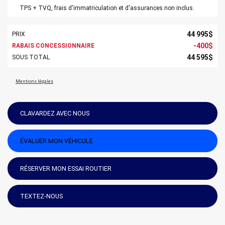
TPS + TVQ, frais d'immatriculation et d'assurances non inclus.
44 995
$
PRIX
-
400
$
RABAIS CONCESSIONNAIRE
44 595
$
SOUS TOTAL
Mentions légales
CLAVARDEZ AVEC NOUS
ÉVALUER MON VÉHICULE
RÉSERVER MON ESSAI ROUTIER
TEXTEZ-NOUS