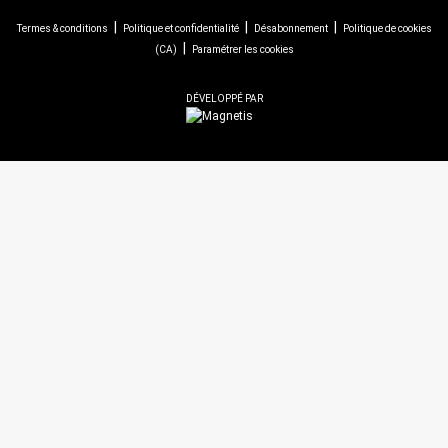
|
|
|
Termes & conditions
Politique et confidentialité
Désabonnement
Politique de cookies
|
(CA)
Paramétrer les cookies
DÉVELOPPÉ PAR