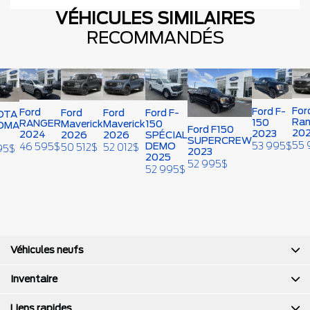
VÉHICULES SIMILAIRES
RECOMMANDÉS
For
Ford F-
Ford
Ford
Ford
Ford F-
OTA
Ran
150
RANGER
Maverick
Maverick
150
OMA
Ford F150
20
2023
2024
2026
2026
SPÉCIAL
SUPERCREW
55 
53 995
$
DEMO
46 595
$
50 512
$
52 012
$
95
$
2023
2025
52 995
$
52 995
$
Véhicules neufs
Inventaire
Liens rapides