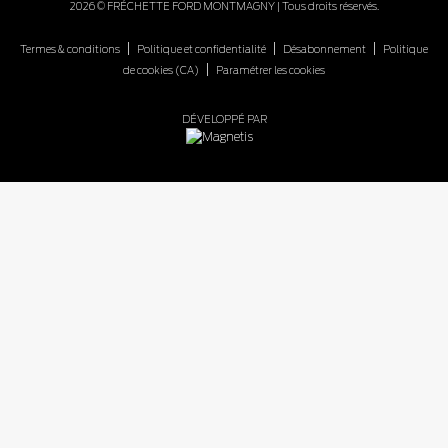
2026 © FRÉCHETTE FORD MONTMAGNY
| Tous droits réservés.
|
|
|
Termes & conditions
Politique et confidentialité
Désabonnement
Politique
|
de cookies (CA)
Paramétrer les cookies
DÉVELOPPÉ PAR