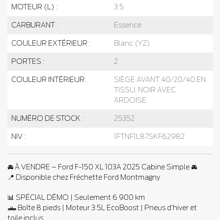
MOTEUR (L) :
3.5
CARBURANT :
Essence
COULEUR EXTÉRIEUR :
Blanc (YZ)
PORTES :
2
COULEUR INTÉRIEUR:
SIÈGE AVANT 40/20/40 EN
TISSU, NOIR AVEC
ARDOISE
NUMÉRO DE STOCK :
25352
NIV :
1FTNF1L87SKF62982
🚘 À VENDRE – Ford F-150 XL 103A 2025 Cabine Simple 🚘
📍 Disponible chez Fréchette Ford Montmagny
📊 SPÉCIAL DÉMO | Seulement 6 900 km
🛻 Boîte 8 pieds | Moteur 3.5L EcoBoost | Pneus d’hiver et
toile inclus