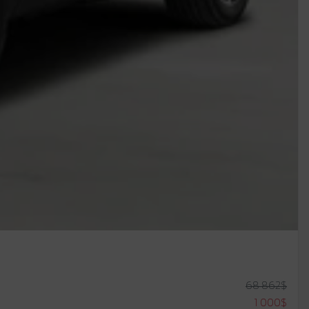
68 862
$
1 000
$