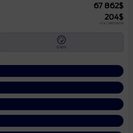
67 862
$
204
$
+tx/ semaine
0 km