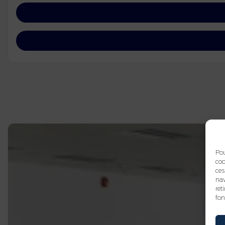
Pou
coo
ces
nav
ret
fon