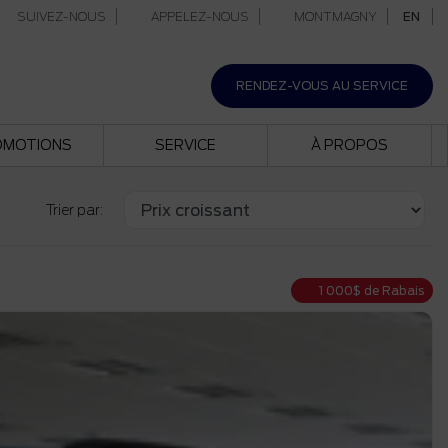
SUIVEZ-NOUS
APPELEZ-NOUS
MONTMAGNY
EN
RENDEZ-VOUS AU SERVICE
OMOTIONS
SERVICE
À PROPOS
Trier par:
1 000
$
de Rabais