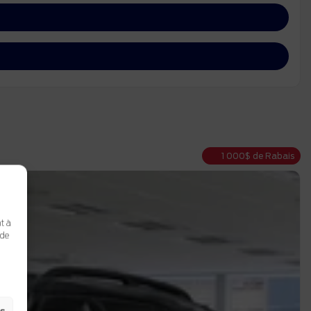
1 000
$
de Rabais
t à
 de