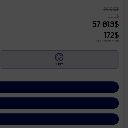
58 813
$
1 000
$
57 813
$
172
$
+tx/ semaine
0 km