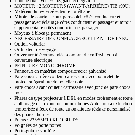
Lunette fixe avec essuie-glace et dégivreur
MOTEUR : 2 MOTEURS (AVANT/ARRIÈRE) TIE (99U)
Matériau du levier sélecteur en uréthane
Miroirs de courtoisie aux pare-soleil côtés conducteur et
passager avec éclairage côtés conducteur et passager et miroir
supplémentaire côtés conducteur et passager
Moyeux à blocage permanent
NÉCESSAIRE DE GONFLAGE/SCELLANT DE PNEU
Option voiturier
Ordinateur de voyage
Ouverture télécommandée -comprend : coffre/hayon à
ouverture électrique
PEINTURE MONOCHROME
Panneaux en matériau composite/acier galvanisé
Pare-chocs arrière couleur carrosserie avec bourrelet de
protection/garniture de bouclier noir
Pare-chocs avant couleur carrosserie avec jonc de pare-chocs
noir
Phares de type projecteur à DEL en modes croisement et route
à allumage et à extinction automatiques Autolamp à extinction
temporisée à feux de route automatiques réglage personnalisé
des phares diurnes
Pneus : 225/55R19 XL 103H T/S
Poignées de porte noires
Porte-gobelets arrière