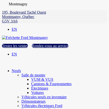
Montmagny
195, Boulevard Taché Ouest
Montmagny
,
Québec
G5V 3A6
EN
Textez les ventes
Rendez-vous au service
EN
Neufs
Salle de montre
VUM & VUS
Camions & Fourgonnettes
Électriques
Voitures
Véhicules neufs en inventaire
Démonstrateurs
Véhicules électriques Ford