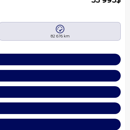
53 995
$
82 676 km