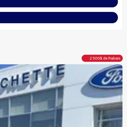
2 500
$
de Rabais