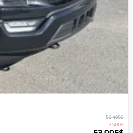
56 495
$
2 500
$