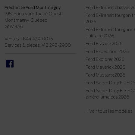
Fréchette Ford Montmagny
Ford E-Transit châssis 
195, Boulevard Taché Ouest
Ford E-Transit fourgon 
Montmagny
,
Québec
2026
G5V 3A6
Ford E-Transit fourgonn
utilitaire 2026
Ventes:
1 844 429-0075
Ford Escape 2026
Services & pièces:
418 248-2900
Ford Expedition 2026
Ford Explorer 2026
Ford Maverick 2026
Ford Mustang 2026
Ford Super Duty F-250
Ford Super Duty F-350 
arrière jumelées 2026
+ Voir tous les modèles