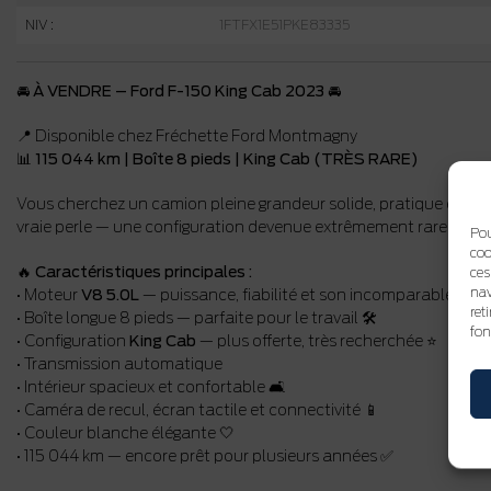
NIV :
1FTFX1E51PKE83335
🚘
À VENDRE – Ford F-150 King Cab 2023 🚘
📍 Disponible chez Fréchette Ford Montmagny
📊
115 044
km | Boîte 8 pieds | King Cab (TRÈS RARE)
Vous cherchez un camion pleine grandeur solide, pratique et diffi
vraie perle — une configuration devenue extrêmement rare sur l
Pou
coo
🔥
Caractéristiques principales :
ces
nav
• Moteur
V8 5.0L
— puissance, fiabilité et son incomparable 💪🔥
ret
• Boîte longue 8 pieds — parfaite pour le travail 🛠️
fon
• Configuration
King Cab
— plus offerte, très recherchée ⭐
• Transmission automatique
• Intérieur spacieux et confortable 🛋️
• Caméra de recul, écran tactile et connectivité 📱
• Couleur blanche élégante 🤍
• 115 044 km — encore prêt pour plusieurs années ✅