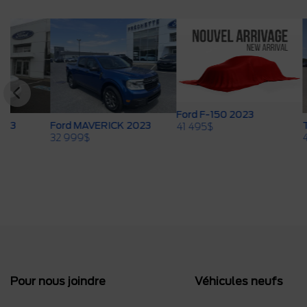
Ford F-150 2023
Ford MAVERICK 2023
TOYOTA 
41 495
$
32 999
$
44 595
$
Pour nous joindre
Véhicules neufs