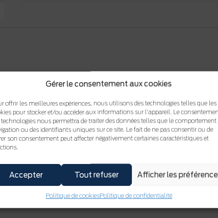
Gérer le consentement aux cookies
cile à trouver ? Ce
F-150 2023 King Cab avec boîte de 8 pieds
est 
e marché !
r offrir les meilleures expériences, nous utilisons des technologies telles que les
kies pour stocker et/ou accéder aux informations sur l'appareil. Le consentemen
 technologies nous permettra de traiter des données telles que le comportement
igation ou des identifiants uniques sur ce site. Le fait de ne pas consentir ou de
irer son consentement peut affecter négativement certaines caractéristiques et
ctions.
Accepter
Tout refuser
Afficher les préférenc
Politique de cookies
Politique de confidentialité