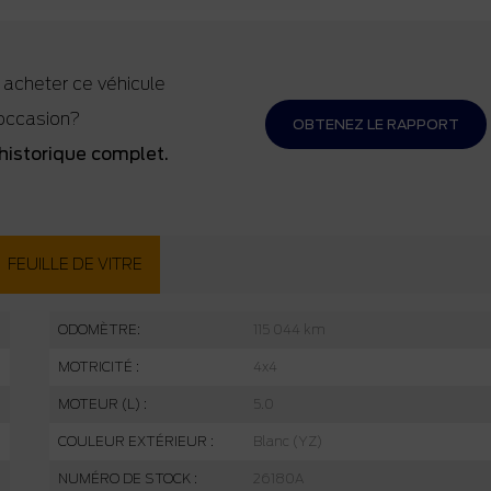
 acheter ce véhicule
occasion?
OBTENEZ LE RAPPORT
historique complet.
FEUILLE DE VITRE
ODOMÈTRE:
115 044 km
MOTRICITÉ :
4x4
MOTEUR (L) :
5.0
COULEUR EXTÉRIEUR :
Blanc (YZ)
NUMÉRO DE STOCK :
26180A