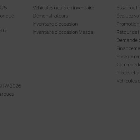
2026
Véhicules neufs en inventaire
Essai routi
tronqué
Démonstrateurs
Évaluez vo
Inventaire d’occasion
Promotion
ette
Inventaire d’occasion Mazda
Retour de 
Demande d
Financemen
Prise de re
Commande
Pièces et 
Véhicules
 SRW 2026
à roues