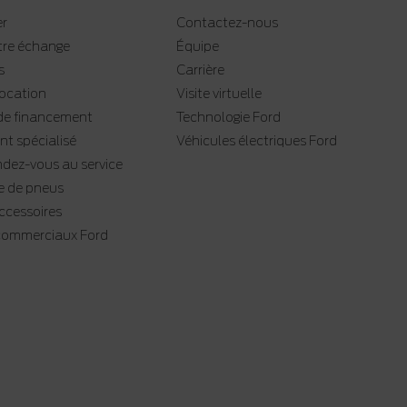
er
Contactez-nous
tre échange
Équipe
s
Carrière
location
Visite virtuelle
e financement
Technologie Ford
t spécialisé
Véhicules électriques Ford
ndez-vous au service
 de pneus
accessoires
 commerciaux Ford