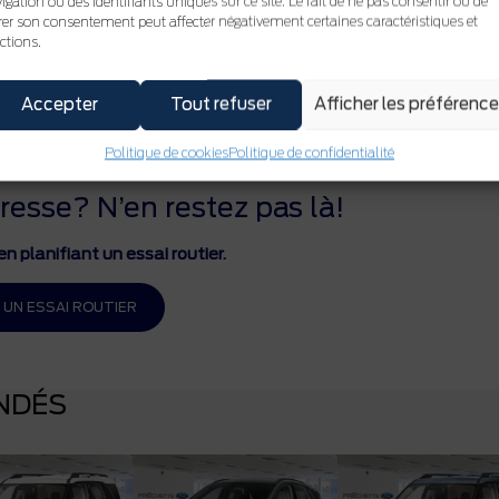
igation ou des identifiants uniques sur ce site. Le fait de ne pas consentir ou de
irer son consentement peut affecter négativement certaines caractéristiques et
ctions.
Accepter
Tout refuser
Afficher les préférenc
Politique de cookies
Politique de confidentialité
resse? N’en restez pas là!
n planifiant un essai routier.
 UN ESSAI ROUTIER
NDÉS