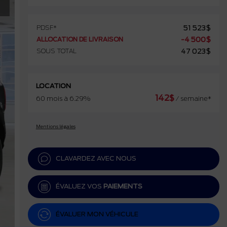
PDSF*
51 523
$
ALLOCATION DE LIVRAISON
-
4 500
$
SOUS TOTAL
47 023
$
LOCATION
142
$
60 mois à 6.29%
/ semaine*
Mentions légales
CLAVARDEZ AVEC NOUS
ÉVALUEZ VOS
PAIEMENTS
ÉVALUER MON VÉHICULE