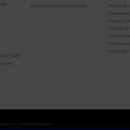
ette
Inventaire d’occasion Mazda
Retour de 
Demande d
Financemen
Prise de re
Commande
Pièces et 
Véhicules
 SRW 2026
à roues
|
ookies (CA)
Paramétrer les cookies