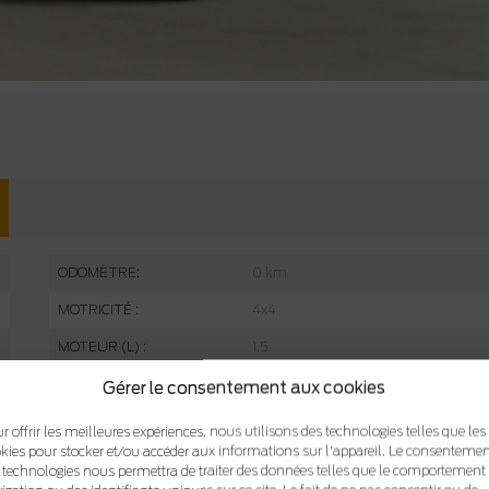
ODOMÈTRE:
0 km
MOTRICITÉ :
4x4
MOTEUR (L) :
1.5
COULEUR EXTÉRIEUR :
Noir ombre (G1)
Gérer le consentement aux cookies
COULEUR INTÉRIEUR:
SIÈGES BAQUETS AVANT CHAUFFA
r offrir les meilleures expériences, nous utilisons des technologies telles que les
AVEC GARNISSAGE
kies pour stocker et/ou accéder aux informations sur l'appareil. Le consentemen
 technologies nous permettra de traiter des données telles que le comportement
NIV :
3FMCR9CN6TRE69155