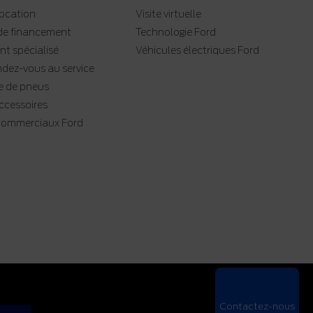
location
Visite virtuelle
e financement
Technologie Ford
t spécialisé
Véhicules électriques Ford
ndez-vous au service
 de pneus
accessoires
 commerciaux Ford
Contactez-nous