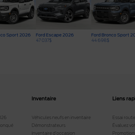
nco Sport 2026
Ford Escape 2026
Ford Bronco Sport 2
47 037
$
44 698
$
Inventaire
Liens rap
2026
Véhicules neufs en inventaire
Essai routi
tronqué
Démonstrateurs
Évaluez vo
Inventaire d’occasion
Promotion