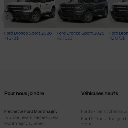
Ford Bronco Sport 2026
Ford Bronco Sport 2026
Ford Bro
41 278
$
42 762
$
42 873
$
Pour nous joindre
Véhicules neufs
Fréchette Ford Montmagny
Ford E-Transit châssis 
195, Boulevard Taché Ouest
Ford E-Transit fourgon 
Montmagny
,
Québec
2026