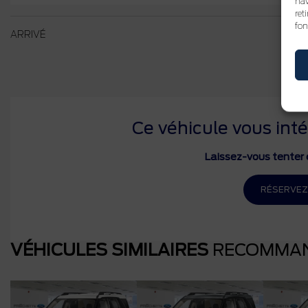
nav
ret
fon
ARRIVÉ
Ce véhicule vous inté
Laissez-vous tenter e
RÉSERVEZ
VÉHICULES SIMILAIRES
RECOMMA