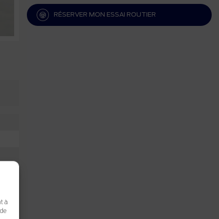
RÉSERVER MON ESSAI ROUTIER
NTS
t à
 de