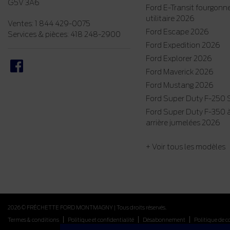
G5V 3A6
Ford E-Transit fourgonn
utilitaire 2026
Ventes:
1 844 429-0075
Ford Escape 2026
Services & pièces:
418 248-2900
Ford Expedition 2026
Ford Explorer 2026
Ford Maverick 2026
Ford Mustang 2026
Ford Super Duty F-250
Ford Super Duty F-350 
arrière jumelées 2026
+ Voir tous les modèles
2026 © FRÉCHETTE FORD MONTMAGNY
| Tous droits réservés.
|
|
|
Termes & conditions
Politique et confidentialité
Désabonnement
Politique de c