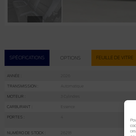
SPÉCIFICATIONS
FEUILLE DE VITRE
OPTIONS
ANNÉE :
2026
TRANSMISSION :
Automatique
MOTEUR :
3 Cylindres
CARBURANT :
Essence
PORTES :
4
Pou
coo
ces
NUMÉRO DE STOCK :
26218