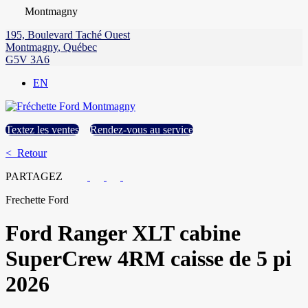
Montmagny
195, Boulevard Taché Ouest
Montmagny
,
Québec
G5V 3A6
EN
Textez les ventes
Rendez-vous au service
< Retour
PARTAGEZ
Frechette Ford
Ford
Ranger XLT cabine
SuperCrew 4RM caisse de 5 pi
2026