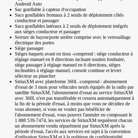
Android Auto
Sac gonflable à capteur d'occupation
Sacs gonflables frontaux à 2 seuils de déploiement côtés
conducteur et passager
Sacs gonflables latéraux à 2 seuils de déploiement intégrés
aux sièges conducteur et passager
Serrure de hayon/porte arrière comprise avec le verrouillage
électrique des portes
Siège passager
Sièges baquets avant en tissu -comprend : siège conducteur à
réglage manuel en 8 directions incluant soutien lombaire,
siège passager à réglage manuel en 6 directions, sièges
inclinables à réglage manuel, console continue et levier
sélecteur au plancher
SiriusXM avec plateforme 360L -comprend : abonnement
d'essai de 3 mois pour véhicules neufs équipés de la radio par
satellite SiriusXM, l'abonnement d'essai au service SiriusXM
avec 360L n'est pas transférable et cessera automatiquement à
la fin de la période d'essai, à moins que vous ne décidiez de
vous abonner, si vous ne voulez pas bénéficier de
l'abonnement d'essai, vous pouvez l'annuler en composant le
1 888 539-7474, les services de SiriusXM requièrent chacun
un abonnement vendu séparément par SiriusXM après la
période d'essai, l'accès aux services est sujet à la convention
d'utilisation SiriusXM et à la politique de confidentialité,