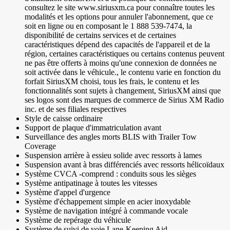
consultez le site www.siriusxm.ca pour connaître toutes les
modalités et les options pour annuler l'abonnement, que ce
soit en ligne ou en composant le 1 888 539-7474, la
disponibilité de certains services et de certaines
caractéristiques dépend des capacités de l'appareil et de la
région, certaines caractéristiques ou certains contenus peuvent
ne pas être offerts à moins qu'une connexion de données ne
soit activée dans le véhicule., le contenu varie en fonction du
forfait SiriusXM choisi, tous les frais, le contenu et les
fonctionnalités sont sujets à changement, SiriusXM ainsi que
ses logos sont des marques de commerce de Sirius XM Radio
inc. et de ses filiales respectives
Style de caisse ordinaire
Support de plaque d'immatriculation avant
Surveillance des angles morts BLIS with Trailer Tow
Coverage
Suspension arrière à essieu solide avec ressorts à lames
Suspension avant à bras différenciés avec ressorts hélicoïdaux
Système CVCA -comprend : conduits sous les sièges
Système antipatinage à toutes les vitesses
Système d'appel d'urgence
Système d'échappement simple en acier inoxydable
Système de navigation intégré à commande vocale
Système de repérage du véhicule
Système de suivi de voie Lane-Keeping Aid