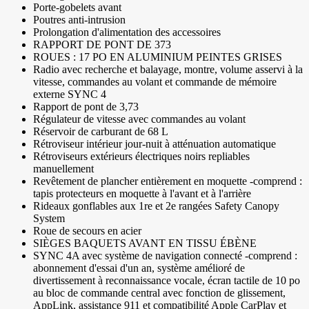
Porte-gobelets avant
Poutres anti-intrusion
Prolongation d'alimentation des accessoires
RAPPORT DE PONT DE 373
ROUES : 17 PO EN ALUMINIUM PEINTES GRISES
Radio avec recherche et balayage, montre, volume asservi à la
vitesse, commandes au volant et commande de mémoire
externe SYNC 4
Rapport de pont de 3,73
Régulateur de vitesse avec commandes au volant
Réservoir de carburant de 68 L
Rétroviseur intérieur jour-nuit à atténuation automatique
Rétroviseurs extérieurs électriques noirs repliables
manuellement
Revêtement de plancher entièrement en moquette -comprend :
tapis protecteurs en moquette à l'avant et à l'arrière
Rideaux gonflables aux 1re et 2e rangées Safety Canopy
System
Roue de secours en acier
SIÈGES BAQUETS AVANT EN TISSU ÉBÈNE
SYNC 4A avec système de navigation connecté -comprend :
abonnement d'essai d'un an, système amélioré de
divertissement à reconnaissance vocale, écran tactile de 10 po
au bloc de commande central avec fonction de glissement,
AppLink, assistance 911 et compatibilité Apple CarPlay et