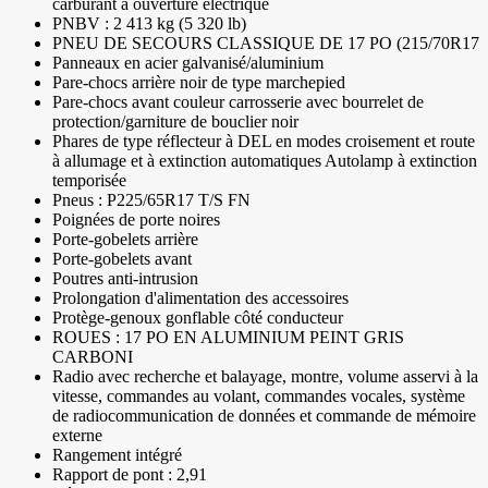
carburant à ouverture électrique
PNBV : 2 413 kg (5 320 lb)
PNEU DE SECOURS CLASSIQUE DE 17 PO (215/70R17
Panneaux en acier galvanisé/aluminium
Pare-chocs arrière noir de type marchepied
Pare-chocs avant couleur carrosserie avec bourrelet de
protection/garniture de bouclier noir
Phares de type réflecteur à DEL en modes croisement et route
à allumage et à extinction automatiques Autolamp à extinction
temporisée
Pneus : P225/65R17 T/S FN
Poignées de porte noires
Porte-gobelets arrière
Porte-gobelets avant
Poutres anti-intrusion
Prolongation d'alimentation des accessoires
Protège-genoux gonflable côté conducteur
ROUES : 17 PO EN ALUMINIUM PEINT GRIS
CARBONI
Radio avec recherche et balayage, montre, volume asservi à la
vitesse, commandes au volant, commandes vocales, système
de radiocommunication de données et commande de mémoire
externe
Rangement intégré
Rapport de pont : 2,91