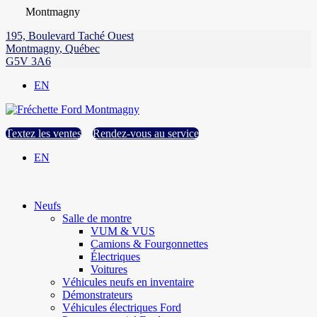
Montmagny
195, Boulevard Taché Ouest
Montmagny
,
Québec
G5V 3A6
EN
Textez les ventes
Rendez-vous au service
EN
Neufs
Salle de montre
VUM & VUS
Camions & Fourgonnettes
Électriques
Voitures
Véhicules neufs en inventaire
Démonstrateurs
Véhicules électriques Ford